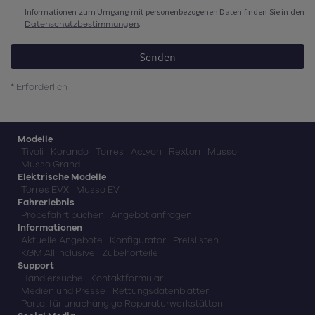
Informationen zum Umgang mit personenbezogenen Daten finden Sie in den
Datenschutzbestimmungen
.
Senden
* Erforderlich
Modelle
Tivoli
Korando
Torres
Actyon
Rexton
Musso
Musso Grand
Elektrische Modelle
Torres EVX
Musso EV
Fahrerlebnis
Probefahrt buchen
Angebot anfragen
Informationen
Aktuelle Angebote
Konfigurator
Preislisten
KGM All inclusive
Zubehörteile
Support
Händlersuche
Kontaktformular
Medien und Presse
Rettungsdatenblätter
Portal für unabhängige Reparaturwerkstätten