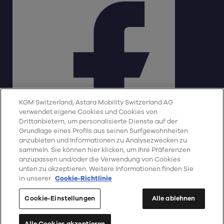
KGM Switzerland, Astara Mobility Switzerland AG
verwendet eigene Cookies und Cookies von
Drittanbietern, um personalisierte Dienste auf der
Grundlage eines Profils aus seinen Surfgewohnheiten
anzubieten und Informationen zu Analysezwecken zu
sammeln. Sie können hier klicken, um Ihre Präferenzen
Impressum
Datenschutz
Cookie-Richtlinie
Deutsch
anzupassen und/oder die Verwendung von Cookies
CO2-Emissionen
unten zu akzeptieren. Weitere Informationen finden Sie
in unserer
Cookie-Richtlinie
Cookie-Einstellungen
© Copyright 2026 KGM Switzerland,
Cookie-Einstellungen
Alle ablehnen
Astara Mobility Switzerland AG