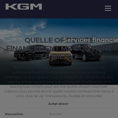
QUELLE OPTION DE
Services financi
FINANCEMENT ME CONVIENT
LE MIEUX?
Avec KGM, vous avez le choix entre différentes formes de
financement, de l'achat direct classique à l'abonnement
automobile flexible. Chaque option présente ses propres
avantages : le leasing pour toujours disposer des modèles les plus
récents, le financement pour une possession à long terme ou le
leasing tout compris pour une tranquillité d'esprit maximale.
L'aperçu vous permet de voir quelle solution correspond le mieux à
votre style de vie : transparente, flexible et conviviale.
Achat direct
Aucune
Mensualités