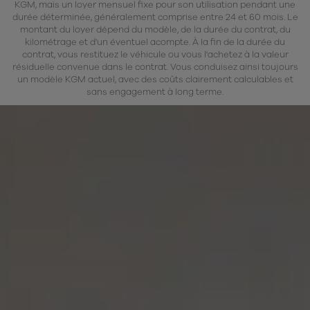
KGM, mais un loyer mensuel fixe pour son utilisation pendant une
durée déterminée, généralement comprise entre 24 et 60 mois. Le
montant du loyer dépend du modèle, de la durée du contrat, du
kilométrage et d'un éventuel acompte. À la fin de la durée du
contrat, vous restituez le véhicule ou vous l'achetez à la valeur
résiduelle convenue dans le contrat. Vous conduisez ainsi toujours
un modèle KGM actuel, avec des coûts clairement calculables et
sans engagement à long terme.