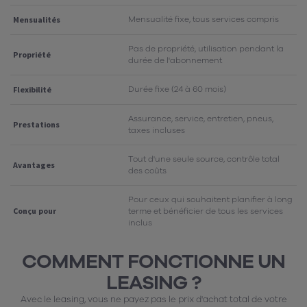
Mensualité fixe, tous services compris
Mensualités
Pas de propriété, utilisation pendant la
Propriété
durée de l'abonnement
Durée fixe (24 à 60 mois)
Flexibilité
Assurance, service, entretien, pneus,
Prestations
taxes incluses
Tout d'une seule source, contrôle total
Avantages
des coûts
Pour ceux qui souhaitent planifier à long
Conçu pour
terme et bénéficier de tous les services
inclus
COMMENT FONCTIONNE UN
LEASING ?
Avec le leasing, vous ne payez pas le prix d'achat total de votre