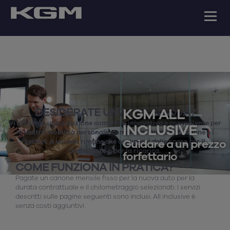
DESIDERATE UN’AUTO NUOVA?
KGM ALL
Vi offriamo una soluzione completa, innovativa e conveniente per
INCLUSIVE
la vostra mobilità personale, compresa l’amministrazione e i
Guidare a un prezzo
servizi. A voi non rimane che occuparvi delle spese per il
carburante o per la ricarica.
forfettario
COME FUNZIONA IN PRATICA?
Pagate un canone mensile fisso per la nuova auto per la
durata contrattuale e il chilometraggio selezionati. I servizi
descritti sulle pagine seguenti sono inclusi. All inclusive è
senza costi aggiuntivi.