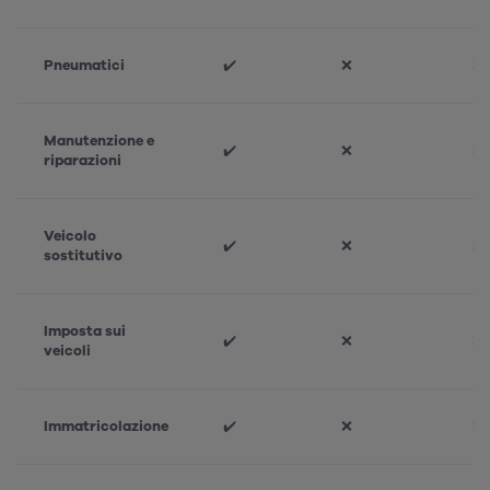
Pneumatici
✔️
❌
❌
Manutenzione e
✔️
❌
❌
riparazioni
Veicolo
✔️
❌
❌
sostitutivo
Imposta sui
✔️
❌
❌
veicoli
Immatricolazione
✔️
❌
❌