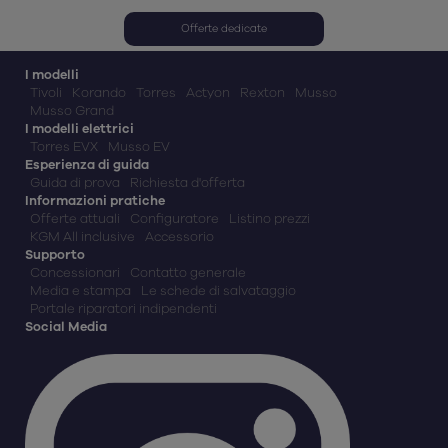
Offerte dedicate
I modelli
Tivoli
Korando
Torres
Actyon
Rexton
Musso
Musso Grand
I modelli elettrici
Torres EVX
Musso EV
Esperienza di guida
Guida di prova
Richiesta d'offerta
Informazioni pratiche
Offerte attuali
Configuratore
Listino prezzi
KGM All inclusive
Accessorio
Supporto
Concessionari
Contatto generale
Media e stampa
Le schede di salvataggio
Portale riparatori indipendenti
Social Media