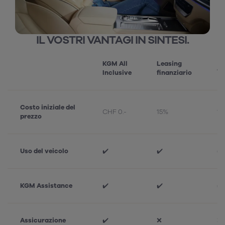
IL VOSTRI VANTAGI IN SINTESI.
KGM All
Leasing
Ac
Inclusive
finanziario
Costo iniziale del
CHF 0.-
15%
1
prezzo
Uso del veicolo
✔️
✔️
✔️
KGM Assistance
✔️
✔️
✔️
Assicurazione
✔️
❌
❌