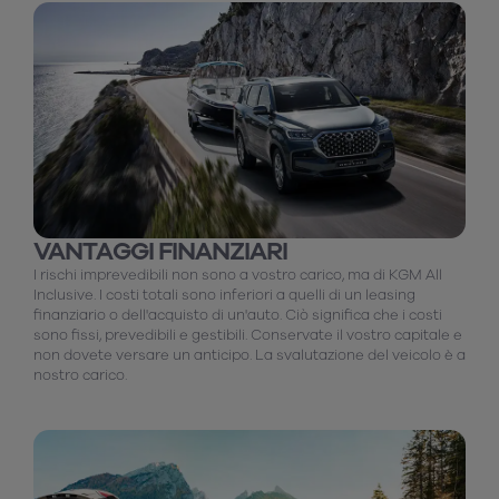
VANTAGGI FINANZIARI
I rischi imprevedibili non sono a vostro carico, ma di KGM All
Inclusive. I costi totali sono inferiori a quelli di un leasing
finanziario o dell'acquisto di un'auto. Ciò significa che i costi
sono fissi, prevedibili e gestibili. Conservate il vostro capitale e
non dovete versare un anticipo. La svalutazione del veicolo è a
nostro carico.