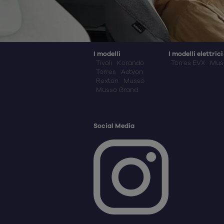
I modelli
I modelli elettrici
Tivoli
Korando
Torres EVX
Mus
Torres
Actyon
Rexton
Musso
Musso Grand
Social Media