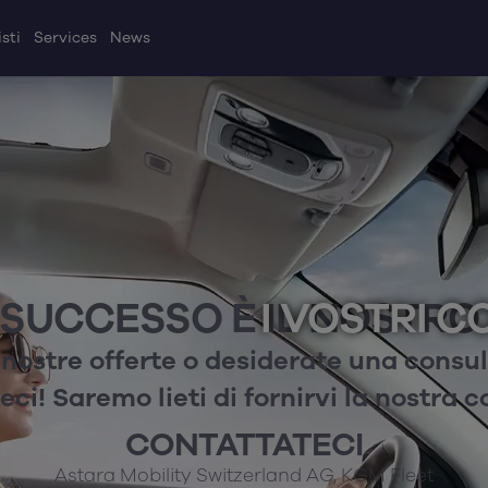
sti
Services
News
 SUCCESSO È IL NOSTRO 
I VOSTRI C
nostre offerte o desiderate una consu
ci! Saremo lieti di fornirvi la nostra 
CONTATTATECI
Astara Mobility Switzerland AG, KGM Fleet