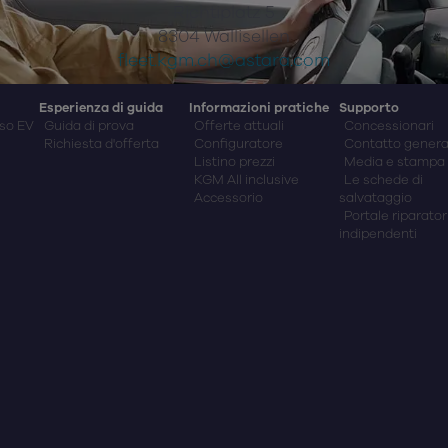
Richtiplatz 5
8304 Wallisellen
fleet.kgm.ch@astara.com
Esperienza di guida
Informazioni pratiche
Supporto
so EV
Guida di prova
Offerte attuali
Concessionari
Richiesta d'offerta
Configuratore
Contatto genera
Listino prezzi
Media e stampa
KGM All inclusive
Le schede di
Accessorio
salvataggio
Portale riparator
indipendenti