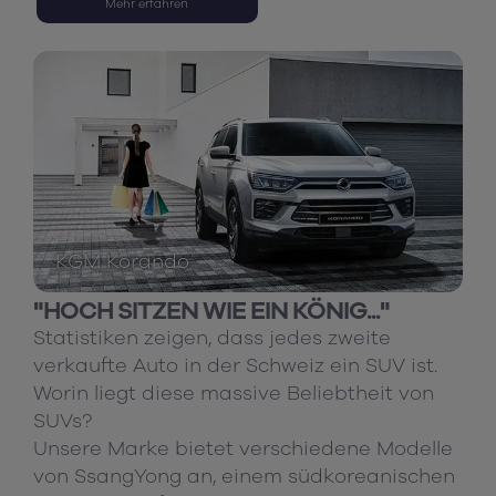
Mehr erfahren
KGM Korando
"HOCH SITZEN WIE EIN KÖNIG..."
Statistiken zeigen, dass jedes zweite
verkaufte Auto in der Schweiz ein SUV ist.
Worin liegt diese massive Beliebtheit von
SUVs?
Unsere Marke bietet verschiedene Modelle
von SsangYong an, einem südkoreanischen