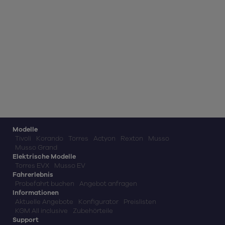
Modelle
Tivoli
Korando
Torres
Actyon
Rexton
Musso
Musso Grand
Elektrische Modelle
Torres EVX
Musso EV
Fahrerlebnis
Probefahrt buchen
Angebot anfragen
Informationen
Aktuelle Angebote
Konfigurator
Preislisten
KGM All inclusive
Zubehörteile
Support