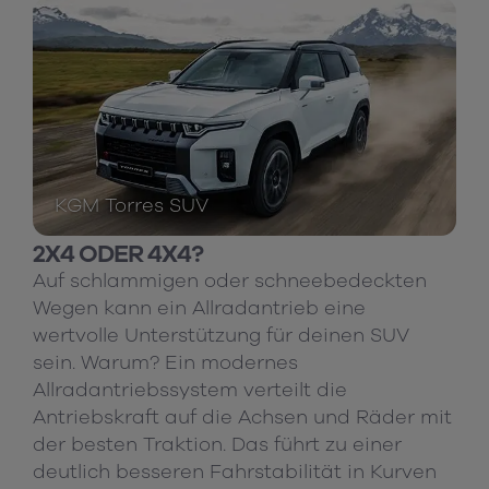
KGM Torres SUV
2X4 ODER 4X4?
Auf schlammigen oder schneebedeckten
Wegen kann ein Allradantrieb eine
wertvolle Unterstützung für deinen SUV
sein. Warum? Ein modernes
Allradantriebssystem verteilt die
Antriebskraft auf die Achsen und Räder mit
der besten Traktion. Das führt zu einer
deutlich besseren Fahrstabilität in Kurven