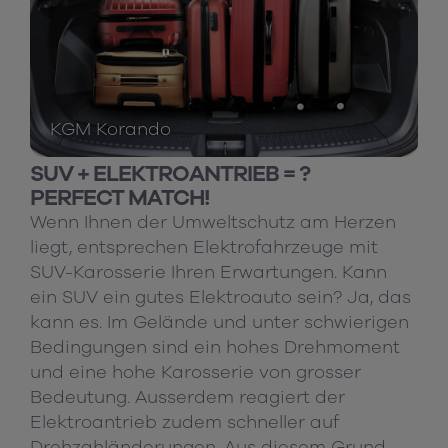
KGM Korando
SUV + ELEKTROANTRIEB = ?
PERFECT MATCH!
Wenn Ihnen der Umweltschutz am Herzen
liegt, entsprechen Elektrofahrzeuge mit
SUV-Karosserie Ihren Erwartungen. Kann
ein SUV ein gutes Elektroauto sein? Ja, das
kann es. Im Gelände und unter schwierigen
Bedingungen sind ein hohes Drehmoment
und eine hohe Karosserie von grosser
Bedeutung. Ausserdem reagiert der
Elektroantrieb zudem schneller auf
Drehzahländerungen. Aus diesem Grund