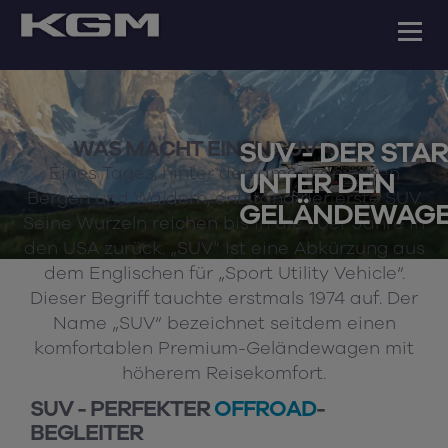
WAS MACHT EINEN SUV AUS?
SUV - DER STAR
Eines Tages, hinter den amerikanischen
UNTER DEN
Bergen und Wäldern, entstand der erste SUV.
GELÄNDEWAG
Seine Wurzeln reichen bis in die 70er Jahre in
den USA zurück. „SUV“ ist eine Abkürzung aus
dem Englischen für „Sport Utility Vehicle“.
Dieser Begriff tauchte erstmals 1974 auf. Der
Name „SUV“ bezeichnet seitdem einen
komfortablen Premium-Geländewagen mit
höherem Reisekomfort.
SUV - PERFEKTER
OFFROAD
-
BEGLEITER