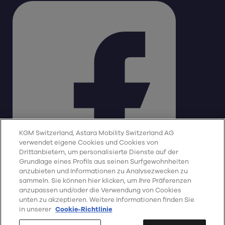
KGM Switzerland, Astara Mobility Switzerland AG
verwendet eigene Cookies und Cookies von
Drittanbietern, um personalisierte Dienste auf der
Grundlage eines Profils aus seinen Surfgewohnheiten
anzubieten und Informationen zu Analysezwecken zu
sammeln. Sie können hier klicken, um Ihre Präferenzen
Impressum
Datenschutz
Cookie-Richtlinie
Deutsch
anzupassen und/oder die Verwendung von Cookies
CO2-Emissionen
unten zu akzeptieren. Weitere Informationen finden Sie
in unserer
Cookie-Richtlinie
Cookie-Einstellungen