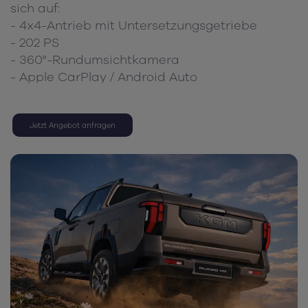
sich auf:
- 4x4-Antrieb mit Untersetzungsgetriebe
- 202 PS
- 360°-Rundumsichtkamera
- Apple CarPlay / Android Auto
Jetzt Angebot anfragen