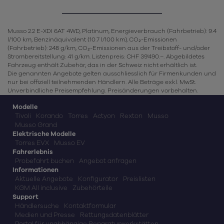
Musso 2.2 E-XDI 6AT 4WD, Platinum, Energieverbrauch (Fahrbetrieb): 9.4
l/100 km, Benzinäquivalent (10.7 l/100 km), CO₂-Emissionen
(Fahrbetrieb): 248 g/km, CO₂-Emissionen aus der Treibstoff- und/oder
Strombereitstellung: 41 g/km. Listenpreis: CHF 39'490.–. Abgebildetes
Fahrzeug enthält Zubehör, das in der Schweiz nicht erhältlich ist.
Die genannten Angebote gelten ausschliesslich für Firmenkunden und
nur bei offiziell teilnehmenden Händlern. Alle Beträge exkl. MwSt.
Unverbindliche Preisempfehlung. Preisänderungen vorbehalten.
Modelle
Tivoli
Korando
Torres
Actyon
Rexton
Musso
Musso Grand
Elektrische Modelle
Torres EVX
Musso EV
Fahrerlebnis
Probefahrt buchen
Angebot anfragen
Informationen
Aktuelle Angebote
Konfigurator
Preislisten
KGM All inclusive
Zubehörteile
Support
Händlersuche
Kontaktformular
Medien und Presse
Rettungsdatenblätter
Portal für unabhängige Reparaturwerkstätten