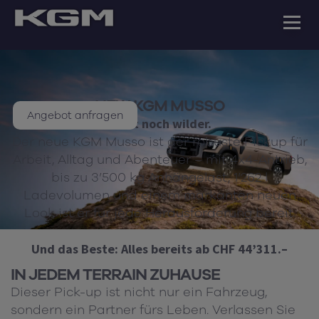
NEW KGM MUSSO
Angebot anfragen
Jetzt noch wilder.
Der neue KGM Musso ist der robuste Pickup für
Arbeit, Alltag und Abenteuer – mit 4x4-Antrieb,
bis zu 3’500 kg Anhängelast, 1’262 l
Ladevolumen und einem markanten neuen
Look ist er für jede Herausforderung bereit.
Und das Beste: Alles bereits ab CHF 44’311.–
IN JEDEM TERRAIN ZUHAUSE
Dieser Pick-up ist nicht nur ein Fahrzeug,
sondern ein Partner fürs Leben. Verlassen Sie