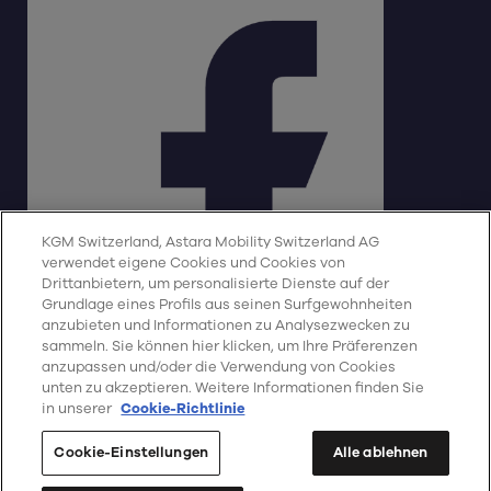
KGM Switzerland, Astara Mobility Switzerland AG
verwendet eigene Cookies und Cookies von
Drittanbietern, um personalisierte Dienste auf der
Grundlage eines Profils aus seinen Surfgewohnheiten
anzubieten und Informationen zu Analysezwecken zu
sammeln. Sie können hier klicken, um Ihre Präferenzen
Impressum
Datenschutz
Cookie-Richtlinie
Deutsch
anzupassen und/oder die Verwendung von Cookies
CO2-Emissionen
unten zu akzeptieren. Weitere Informationen finden Sie
in unserer
Cookie-Richtlinie
Cookie-Einstellungen
© Copyright 2026 KGM Switzerland,
Cookie-Einstellungen
Alle ablehnen
Astara Mobility Switzerland AG