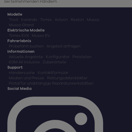
bei teilnehmenden Händlern.
Modelle
Tivoli
Korando
Torres
Actyon
Rexton
Musso
Musso Grand
Elektrische Modelle
Torres EVX
Musso EV
Fahrerlebnis
Probefahrt buchen
Angebot anfragen
Informationen
Aktuelle Angebote
Konfigurator
Preislisten
KGM All inclusive
Zubehörteile
Support
Händlersuche
Kontaktformular
Medien und Presse
Rettungsdatenblätter
Portal für unabhängige Reparaturwerkstätten
Social Media