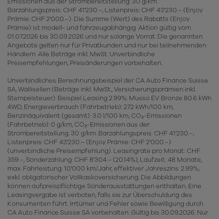
Emissionen aus der Strombereitstellung: 30 g/km.
Barzahlungspreis: CHF 41'230.–, Listenpreis: CHF 43'230.– (Enjoy
Prämie: CHF 2'000.–). Die Summe (Wert) des Rabatts (Enjoy
Prämie) ist modell- und fahrzeugabhängig. Aktion gültig vom
01.07.2026 bis 30.09.2026 und nur solange Vorrat. Die genannten
Angebote gelten nur für Privatkunden und nur bei teilnehmenden
Händlern. Alle Beträge inkl. MwSt. Unverbindliche
Preisempfehlungen, Preisänderungen vorbehalten.
Unverbindliches Berechnungsbeispiel der CA Auto Finance Suisse
SA, Wallisellen (Beträge inkl. MwSt., Versicherungsprämien inkl.
Stempelsteuer): Beispiel Leasing 2.99%: Musso EV Bronze 80.6 kWh
4WD, Energieverbrauch (Fahrbetrieb): 27.2 kWh/100 km,
Benzinäquivalent (gesamt): 3.0 l/100 km, CO₂-Emissionen
(Fahrbetrieb): 0 g/km, CO₂-Emissionen aus der
Strombereitstellung: 30 g/km. Barzahlungspreis: CHF 41'230.–,
Listenpreis: CHF 43'230.– (Enjoy Prämie: CHF 2'000.–)
(unverbindliche Preisempfehlung). Leasingrate pro Monat: CHF
359.–, Sonderzahlung: CHF 8'304.– (20.14%), Laufzeit: 48 Monate,
max. Fahrleistung: 10'000 km/Jahr, effektiver Jahreszins: 2.99%,
exkl. obligatorischer Vollkaskoversicherung. Die Abbildungen
können aufpreispflichtige Sonderausstattungen enthalten. Eine
Leasingvergabe ist verboten, falls sie zur Überschuldung des
Konsumenten führt. Irrtümer und Fehler sowie Bewilligung durch
CA Auto Finance Suisse SA vorbehalten. Gültig bis 30.09.2026. Nur