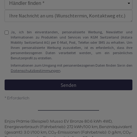
Ja, ich bin einverstanden, personalisierte Werbung, Newsletter und
Informationen zu Produkten und Services von KGM Switzerland (Astara
Mobility Switzerland AG) per E-Mail, Post, Telefon oder SMS zu erhalten. Um
Ihnen personalisierte Werbung zuzustellen, ist es erforderlich, dass ihre
personenbezogenen Daten verarbeitet werden, um ein persönliches
Benutzerprofil zu erstellen.
Informationen zum Umgang mit personenbezogenen Daten finden Sie in den
Datenschutzbestimmungen
.
Senden
* Erforderlich
Enjoy Prämie (Beispiel): Musso EV Bronze 80.6 kWh 4WD,
Energieverbrauch (Fahrbetrieb): 27.2 kWh/100 km, Benzinäquivalent
(gesamt): 3.0 l/100 km, CO₂-Emissionen (Fahrbetrieb): 0 g/km, CO₂-