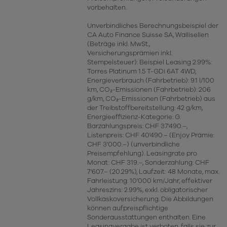
vorbehalten.
Unverbindliches Berechnungsbeispiel der
CA Auto Finance Suisse SA, Wallisellen
(Beträge inkl. MwSt.,
Versicherungsprämien inkl.
Stempelsteuer): Beispiel Leasing 2.99%:
Torres Platinum 1.5 T-GDi 6AT 4WD,
Energieverbrauch (Fahrbetrieb): 9.1 l/100
km, CO₂-Emissionen (Fahrbetrieb): 206
g/km, CO₂-Emissionen (Fahrbetrieb) aus
der Treibstoffbereitstellung: 42 g/km,
Energieeffizienz-Kategorie: G.
Barzahlungspreis: CHF 37'490.–,
Listenpreis: CHF 40'490.– (Enjoy Prämie:
CHF 3'000.–) (unverbindliche
Preisempfehlung). Leasingrate pro
Monat: CHF 319.–, Sonderzahlung: CHF
7'607.– (20.29%), Laufzeit: 48 Monate, max.
Fahrleistung: 10'000 km/Jahr, effektiver
Jahreszins: 2.99%, exkl. obligatorischer
Vollkaskoversicherung. Die Abbildungen
können aufpreispflichtige
Sonderausstattungen enthalten. Eine
Leasingvergabe ist verboten, falls sie zur