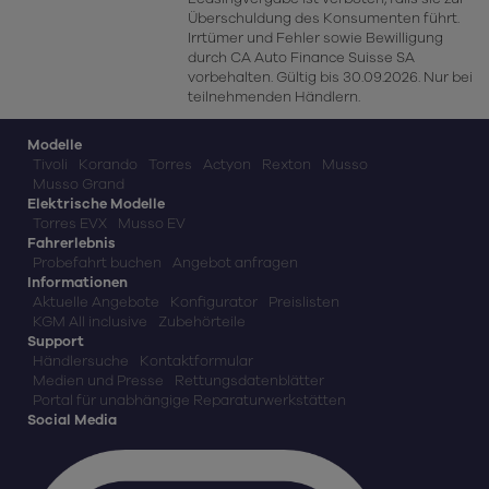
Überschuldung des Konsumenten führt.
Irrtümer und Fehler sowie Bewilligung
durch CA Auto Finance Suisse SA
vorbehalten. Gültig bis 30.09.2026. Nur bei
teilnehmenden Händlern.
Modelle
Tivoli
Korando
Torres
Actyon
Rexton
Musso
Musso Grand
Elektrische Modelle
Torres EVX
Musso EV
Fahrerlebnis
Probefahrt buchen
Angebot anfragen
Informationen
Aktuelle Angebote
Konfigurator
Preislisten
KGM All inclusive
Zubehörteile
Support
Händlersuche
Kontaktformular
Medien und Presse
Rettungsdatenblätter
Portal für unabhängige Reparaturwerkstätten
Social Media