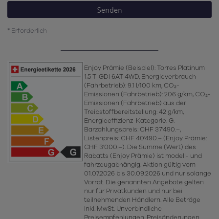
Senden
* Erforderlich
Enjoy Prämie (Beispiel): Torres Platinum
1.5 T-GDi 6AT 4WD, Energieverbrauch
(Fahrbetrieb): 9.1 l/100 km, CO₂-
Emissionen (Fahrbetrieb): 206 g/km, CO₂-
Emissionen (Fahrbetrieb) aus der
Treibstoffbereitstellung: 42 g/km,
Energieeffizienz-Kategorie: G.
Barzahlungspreis: CHF 37'490.–,
Listenpreis: CHF 40'490.– (Enjoy Prämie:
CHF 3'000.–). Die Summe (Wert) des
Rabatts (Enjoy Prämie) ist modell- und
fahrzeugabhängig. Aktion gültig vom
01.07.2026 bis 30.09.2026 und nur solange
Vorrat. Die genannten Angebote gelten
nur für Privatkunden und nur bei
teilnehmenden Händlern. Alle Beträge
inkl. MwSt. Unverbindliche
Preisempfehlungen, Preisänderungen