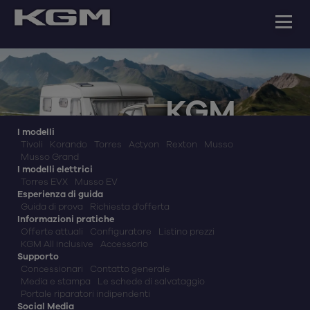
KGM
ACCESSO
I modelli
Tivoli
Korando
Torres
Actyon
Rexton
Musso
Musso Grand
I modelli elettrici
Torres EVX
Musso EV
Esperienza di guida
Guida di prova
Richiesta d'offerta
Informazioni pratiche
Offerte attuali
Configuratore
Listino prezzi
KGM All inclusive
Accessorio
Supporto
Concessionari
Contatto generale
Media e stampa
Le schede di salvataggio
Portale riparatori indipendenti
Social Media